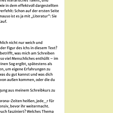
hes literarisches Talent, und
wie in dem effektvoll dargestellten
verfehlt: Schon auf der ersten Seite
uso ist es ja mit „Literatur“: Sie
auf.
chlich nicht nur weich und
der Figur des Ichs in diesem Text?
 betrifft, was mich am Schreiben
so viel Menschliches enthüllt – im
inen Sog ergibt, spätestens als
nen, um eigene Erfahrungen zu
 was du gut kannst und was dich
die von außen kommen, oder die du
regung aus meinem Schreibkurs zu
orona-Zeiten heißen, jede_r für
ensiv, bevor ihr weitermacht.
euch fasziniert? Welches Thema