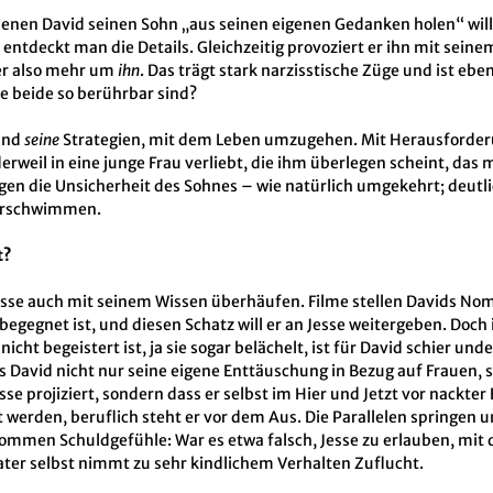
 denen David seinen Sohn „aus seinen eigenen Gedanken holen“ wil
entdeckt man die Details. Gleichzeitig provoziert er ihn mit seine
der also mehr um
ihn
. Das trägt stark narzisstische Züge und ist eben
ie beide so berührbar sind?
sind
seine
Strategien, mit dem Leben umzugehen. Mit Herausforde
derweil in eine junge Frau verliebt, die ihm überlegen scheint, da
orgen die Unsicherheit des Sohnes – wie natürlich umgekehrt; deutl
verschwimmen.
t?
Jesse auch mit seinem Wissen überhäufen. Filme stellen Davids Nom
begegnet ist, und diesen Schatz will er an Jesse weitergeben. Doch
cht begeistert ist, ja sie sogar belächelt, ist für David schier und
s David nicht nur seine eigene Enttäuschung in Bezug auf Frauen, 
e projiziert, sondern dass er selbst im Hier und Jetzt vor nackter
 werden, beruflich steht er vor dem Aus. Die Parallelen springen 
 kommen Schuldgefühle: War es etwa falsch, Jesse zu erlauben, mit
ater selbst nimmt zu sehr kindlichem Verhalten Zuflucht.