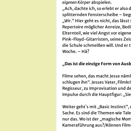
eigenen Körper
abspielen.
„Ach, dachte ich, so erlebt er als
splitternden Fensterscheibe – begr
„
Wir
.“ Hier geht es nicht, das läs
Repertoire möglicher Anreize, Bedi
Elternteil, wie viel Angst vor eig
Pink-Floyd-Gitarristen, seines Zei
die Schule schmeißen will. Und er 
Woche. – Hä?
„Das ist die einzige Form von Aus
Filme sehen, das macht Jesse näml
schlugen ihn“. Jesses Vater, Filmk
Regisseur, zu Improvisation und d
Impulse durch die Hauptfigur: „Sie
Weiter geht`s mit „Basic Instinct“,
Sache. Es sind die Themen wie Tal
nur das. Wo ist der „magische Mom
Kameraführung aus?/Können Filme a