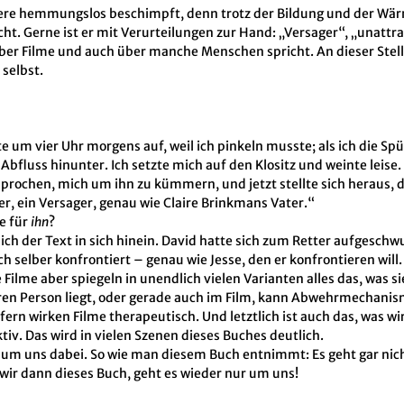
ere hemmungslos beschimpft, denn trotz der Bildung und der Wä
cht. Gerne ist er mit Verurteilungen zur Hand: „Versager“, „unattr
ber Filme und auch über manche Menschen spricht. An dieser Stelle 
 selbst.
e um vier Uhr morgens auf, weil ich pinkeln musste; als ich die Sp
fluss hinunter. Ich setzte mich auf den Klositz und weinte leise. D
sprochen, mich um ihn zu kümmern, und jetzt stellte sich heraus, 
r, ein Versager, genau wie Claire Brinkmans Vater.“
ie für
ihn
?
mich der Text in sich hinein. David hatte sich zum Retter aufgesch
ich selber konfrontiert – genau wie Jesse, den er konfrontieren will.
e Filme aber spiegeln in unendlich vielen Varianten alles das, was 
deren Person liegt, oder gerade auch im Film, kann Abwehrmechanis
ofern wirken Filme therapeutisch. Und letztlich ist auch das, was w
v. Das wird in vielen Szenen dieses Buches deutlich.
ht um uns dabei. So wie man diesem Buch entnimmt: Es geht gar nic
n wir dann dieses Buch, geht es wieder nur um uns!