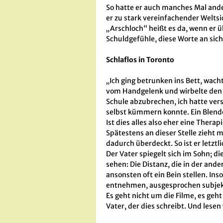
So hatte er auch manches Mal and
er zu stark vereinfachender Weltsi
„Arschloch“ heißt es da, wenn er ü
Schuldgefühle, diese Worte an sich
Schlaflos in Toronto
„Ich ging betrunken ins Bett, wacht
vom Handgelenk und wirbelte den Ab
Schule abzubrechen, ich hatte ver
selbst kümmern konnte. Ein Blende
Ist dies alles also eher eine Therap
Spätestens an dieser Stelle zieht 
dadurch überdeckt. So ist er letztl
Der Vater spiegelt sich im Sohn; di
sehen: Die Distanz, die in der an
ansonsten oft ein Bein stellen. Ins
entnehmen, ausgesprochen subjekti
Es geht nicht um die Filme, es ge
Vater, der dies schreibt. Und lese