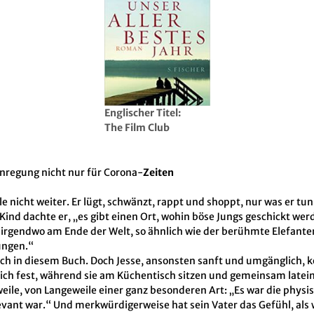
Englischer Titel:
The Film Club
nregung nicht nur für Corona-
Zeiten
e nicht weiter. Er lügt, schwänzt, rappt und shoppt, nur was er tun s
 Kind dachte er, „es gibt einen Ort, wohin böse Jungs geschickt wer
irgendwo am Ende der Welt, so ähnlich wie der berühmte Elefanten
ungen.“
och in diesem Buch. Doch Jesse, ansonsten sanft und umgänglich, 
tzlich fest, während sie am Küchentisch sitzen und gemeinsam late
le, von Langeweile einer ganz besonderen Art: „Es war die physi
levant war.“ Und merkwürdigerweise hat sein Vater das Gefühl, als 