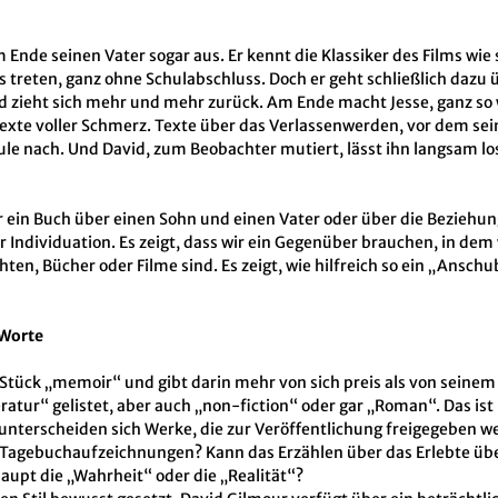
 Ende seinen Vater sogar aus. Er kennt die Klassiker des Films wi
 treten, ganz ohne Schulabschluss. Doch er geht schließlich dazu ü
d zieht sich mehr und mehr zurück. Am Ende macht Jesse, ganz so w
exte voller Schmerz. Texte über das Verlassenwerden, vor dem sei
le nach. Und David, zum Beobachter mutiert, lässt ihn langsam los
ur ein Buch über einen Sohn und einen Vater oder über die Beziehu
er Individuation. Es zeigt, dass wir ein Gegenüber brauchen, in de
hten, Bücher oder Filme sind. Es zeigt, wie hilfreich so ein „Anschub
 Worte
 Stück „memoir“ und gibt darin mehr von sich preis als von seinem
eratur“ gelistet, aber auch „non-fiction“ oder gar „Roman“. Das ist
 unterscheiden sich Werke, die zur Veröffentlichung freigegeben we
Tagebuchaufzeichnungen? Kann das Erzählen über das Erlebte über
aupt die „Wahrheit“ oder die „Realität“?