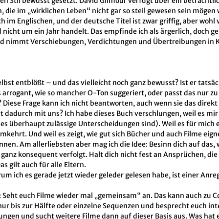
nen Stil bewusst gesetzt. David Gilmour verfügt über ein beträchtlic
n, die im „wirklichen Leben“ nicht gar so steil gewesen sein mögen 
h im Englischen, und der deutsche Titel ist zwar griffig, aber wohl 
nicht um ein Jahr handelt. Das empfinde ich als ärgerlich, doch gena
und nimmt Verschiebungen, Verdichtungen und Übertreibungen in K
lbst entblößt – und das vielleicht noch ganz bewusst? Ist er tatsä
 arrogant, wie so mancher O-Ton suggeriert, oder passt das nur zu 
 Diese Frage kann ich nicht beantworten, auch wenn sie das direkt
t dadurch mit uns? Ich habe dieses Buch verschlungen, weil es mir 
es überhaupt zulässige Unterscheidungen sind). Weil es für mich e
mkehrt. Und weil es zeigt, wie gut sich Bücher und auch Filme eig
ennen. Am allerliebsten aber mag ich die Idee: Besinn dich auf das,
ier ganz konsequent verfolgt. Halt dich nicht fest an Ansprüchen, 
s gilt auch für alle Eltern.
rum ich es gerade jetzt wieder geleder gelesen habe, ist einer An
: Seht euch Filme wieder mal „gemeinsam“ an. Das kann auch zu C
nur bis zur Hälfte oder einzelne Sequenzen und besprecht euch int
gen und sucht weitere Filme dann auf dieser Basis aus. Was hat 