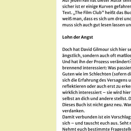
Auf jeden Fall hat dieser Autor sei
sicher ist er einige Kurven gefahre
Text. „The Film Club“ heißt das Buc
weiß man, dass es sich um drei und 
muss sich auch gut lesen lassen 
Lohn der Angst
Doch hat David Gilmour sich hier se
ängstlich, sondern auch oft maßlos
Und hat ihn der Prozess verändert?
brennend interessiert: Was passier
Guten wie im Schlechten (sofern di
sich die Erfahrung des Versagens u
reflektieren oder auch erst zu erk
wirklich interessiert – sie wird h
selbst an dich und andere stellst. Da
Dieses Buch ist nicht ganz neu. Wa
verdanken.
Damit verbunden ist ein Vorschlag
sich – und tauscht euch aus. Seht 
Nehmt euch bestimmte Fragestellun