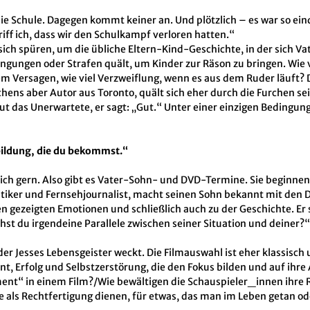
o die Schule. Dagegen kommt keiner an. Und plötzlich – es war so ei
iff ich, dass wir den Schulkampf verloren hatten.“
st sich spüren, um die übliche Eltern-Kind-Geschichte, in der sich V
ngungen oder Strafen quält, um Kinder zur Räson zu bringen. Wie vi
enem Versagen, wie viel Verzweiflung, wenn es aus dem Ruder läuft
chens aber Autor aus Toronto, quält sich eher durch die Furchen se
tut das Unerwartete, er sagt: „Gut.“ Unter einer einzigen Bedingun
bildung, die du bekommst.“
ich gern. Also gibt es Vater-Sohn- und DVD-Termine. Sie beginnen 
ritiker und Fernsehjournalist, macht seinen Sohn bekannt mit den
en gezeigten Emotionen und schließlich auch zu der Geschichte. Er
hst du irgendeine Parallele zwischen seiner Situation und deiner?
 der Jesses Lebensgeister weckt. Die Filmauswahl ist eher klassisch
ent, Erfolg und Selbstzerstörung, die den Fokus bilden und auf ih
ent“ in einem Film?/Wie bewältigen die Schauspieler_innen ihre 
ls Rechtfertigung dienen, für etwas, das man im Leben getan ode