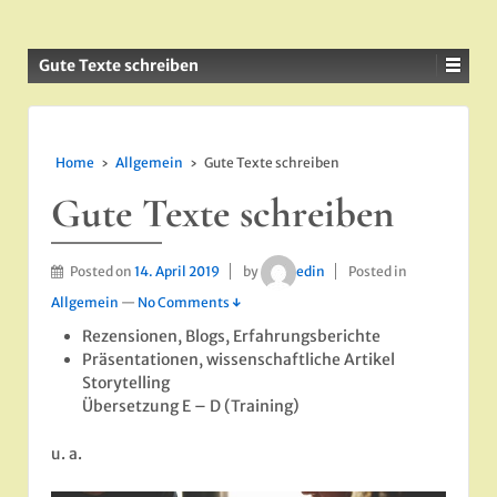
Gute Texte schreiben
Home
›
Allgemein
›
Gute Texte schreiben
Gute Texte schreiben
Posted on
14. April 2019
by
edin
Posted in
Allgemein
—
No Comments ↓
Rezensionen, Blogs, Erfahrungsberichte
Präsentationen, wissenschaftliche Artikel
Storytelling
Übersetzung E – D (Training)
u. a.